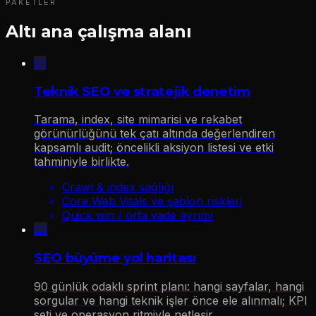
PAKETLER
Altı ana çalışma alanı
01
Teknik SEO ve stratejik denetim
Tarama, index, site mimarisi ve rekabet
görünürlüğünü tek çatı altında değerlendiren
kapsamlı audit; öncelikli aksiyon listesi ve etki
tahminiyle birlikte.
Crawl & index sağlığı
Core Web Vitals ve şablon riskleri
Quick win / orta vade ayrımı
02
SEO büyüme yol haritası
90 günlük odaklı sprint planı: hangi sayfalar, hangi
sorgular ve hangi teknik işler önce ele alınmalı; KPI
seti ve operasyon ritmiyle netleşir.